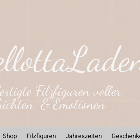
llottaLade
rtigte Filzfiguren voller
hichten & Emotionen
Shop
Filzfiguren
Jahreszeiten
Geschenk