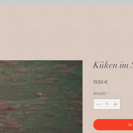
Küken im 
Preis
13,50 €
Anzahl
*
In