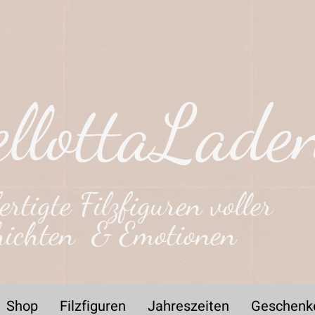
llottaLade
rtigte Filzfiguren voller
hichten & Emotionen
Shop
Filzfiguren
Jahreszeiten
Geschenk