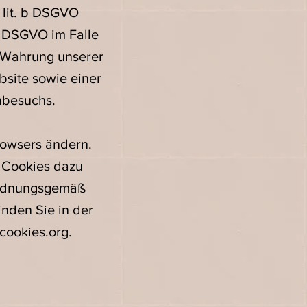
 lit. b DSGVO
a DSGVO im Falle
ur Wahrung unserer
bsite sowie einer
nbesuchs.
rowsers ändern.
n Cookies dazu
 ordnungsgemäß
inden Sie in der
ookies.org
.