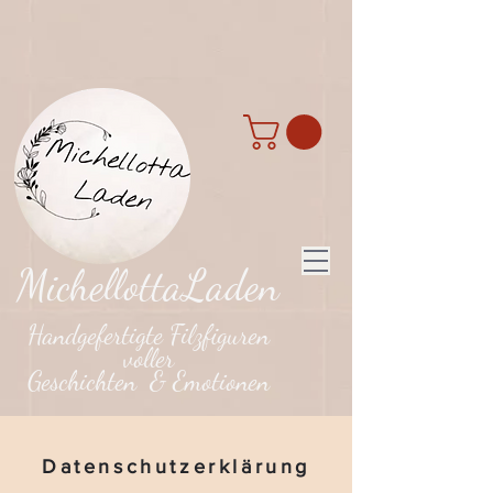
MichellottaLaden
Handgefertigte Filzfiguren
voller
Geschichten & Emotionen
Datenschutzerklärung