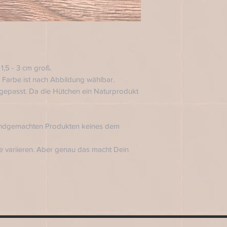
 1,5 - 3 cm groß.
e Farbe ist nach Abbildung wählbar.
gepasst. Da die Hütchen ein Naturprodukt
handgemachten Produkten keines dem
 variieren. Aber genau das macht Dein