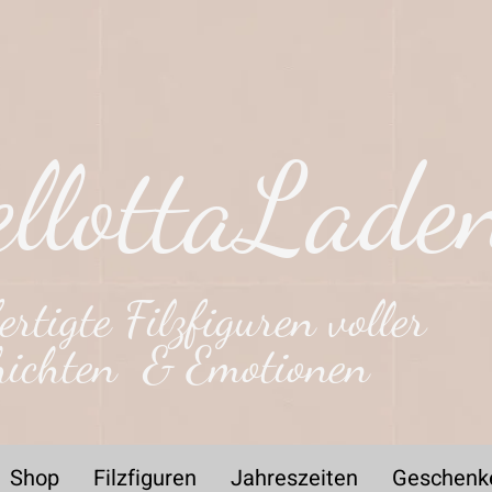
llottaLade
rtigte Filzfiguren voller
hichten & Emotionen
Shop
Filzfiguren
Jahreszeiten
Geschenk