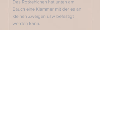
Das Rotkehlchen hat unten am
Bauch eine Klammer mit der es an
kleinen Zweigen usw befestigt
werden kann.
Das Rotkehlchen ist ca. 5 cm groß.
Bitte beachte, dass bei meinen
handgemachten Produkten keines
dem anderen gleicht.
Es können Form, Farbe und Größe
variieren. Aber genau das macht
Dein Herzstück Einzigartig.
Ich fertige nach Bestellung.
Arbeitszeit ca. 7 - 10 Tage
MichellottaLaden - Die