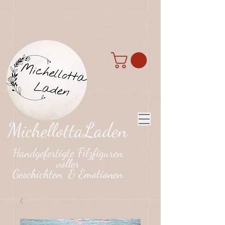
MichellottaLaden
Handgefertigte Filzfiguren
voller
Geschichten & Emotionen